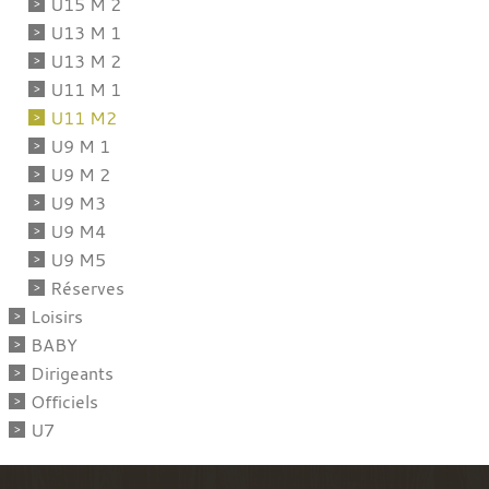
U15 M 2
U13 M 1
U13 M 2
U11 M 1
U11 M2
U9 M 1
U9 M 2
U9 M3
U9 M4
U9 M5
Réserves
Loisirs
BABY
Dirigeants
Officiels
U7