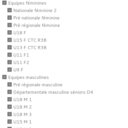
Equipes féminines
Nationale féminine 2
Pré nationale féminine
Pré régionale féminine
U18 F
U15 F CTC R3B
U13 F CTC R3B
U11 F1
U11 F2
U9 F
Equipes masculines
Pré régionale masculine
Départementale masculine séniors D4
U18 M 1
U18 M 2
U18 M 3
U15 M 1