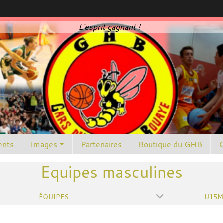
L'esprit gagnant !
nts
Images
Partenaires
Boutique du GHB
C
Equipes masculines
ÉQUIPES
U15M