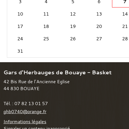
3
4
5
6
7
10
11
12
13
14
17
18
19
20
21
24
25
26
27
28
31
Gars d'Herbauges de Bouaye - Basket
42 Bis Rue de l’Ancienne Eglise
44 830
BOUAYE
Tél. :
07 82 13 01 57
ghb0740@orange.fr
Informations légales
Signaler un contenu inapproprié