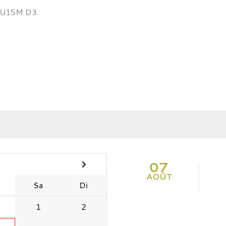
U15M D3
07
AOÛT
Sa
Di
1
2