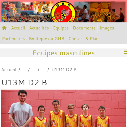
Panneau de gestion des cookies
Accueil
Actualités
Equipes
Documents
Images
Partenaires
Boutique du GHB
Contact & Plan
Equipes masculines
Accueil
U13M D2 B
U13M D2 B