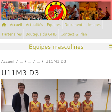
Panneau de gestion des cookies
Accueil
Actualités
Equipes
Documents
Images
Partenaires
Boutique du GHB
Contact & Plan
Equipes masculines
Accueil
U11M3 D3
U11M3 D3