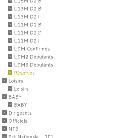
U15M D2 B
U13M D2 B
U13M D2 H
U11M D1 B
U11M D2 D
U11M D2 H
U9M Confirmés
U9M2 Débutants
U9M3 Débutants
Réserves
Loisirs
Loisirs
BABY
BABY
Dirigeants
Officiels
NF3
Pré Nationale - RF1