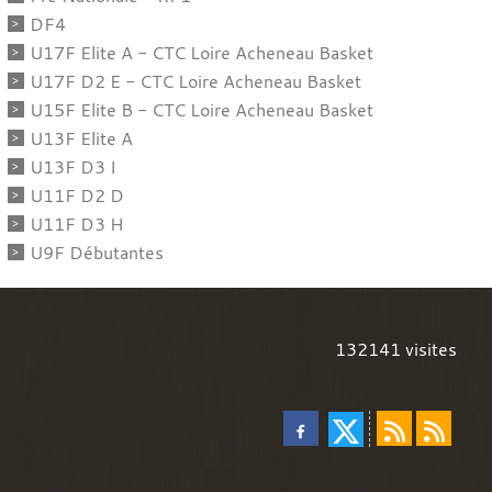
DF4
U17F Elite A - CTC Loire Acheneau Basket
U17F D2 E - CTC Loire Acheneau Basket
U15F Elite B - CTC Loire Acheneau Basket
U13F Elite A
U13F D3 I
U11F D2 D
U11F D3 H
U9F Débutantes
132141
visites