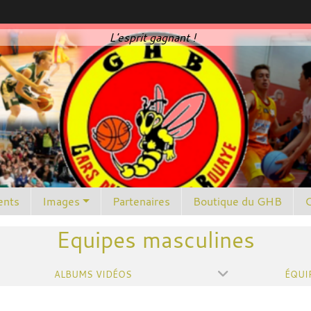
L'esprit gagnant !
nts
Images
Partenaires
Boutique du GHB
C
Equipes masculines
ALBUMS VIDÉOS
ÉQUI