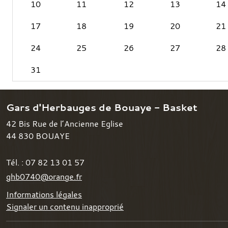
10
11
12
13
14
17
18
19
20
21
24
25
26
27
28
31
Gars d'Herbauges de Bouaye - Basket
42 Bis Rue de l’Ancienne Eglise
44 830
BOUAYE
Tél. :
07 82 13 01 57
ghb0740@orange.fr
Informations légales
Signaler un contenu inapproprié