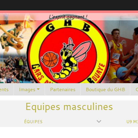
L'esprit gagnant !
nts
Images
Partenaires
Boutique du GHB
C
Equipes masculines
ÉQUIPES
U9 M