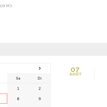
U9 M3
07
AOÛT
Sa
Di
1
2
8
9