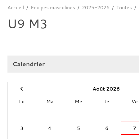
Accueil
Equipes masculines
2025-2026
Toutes
U9 M3
Calendrier
Août 2026
Lu
Ma
Me
Je
Ve
3
4
5
6
7