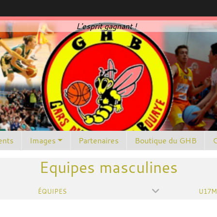
L'esprit gagnant !
nts
Images
Partenaires
Boutique du GHB
C
Equipes masculines
ÉQUIPES
U17M