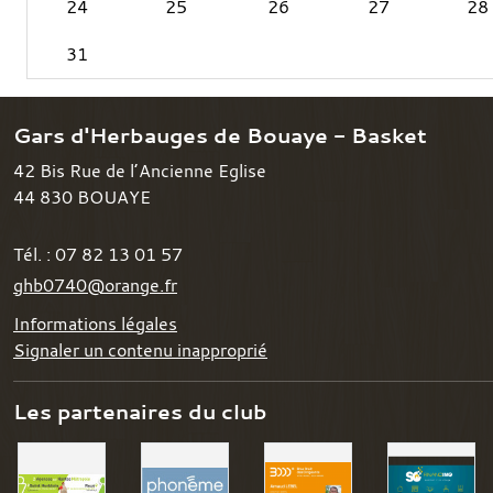
24
25
26
27
28
31
Gars d'Herbauges de Bouaye - Basket
42 Bis Rue de l’Ancienne Eglise
44 830
BOUAYE
Tél. :
07 82 13 01 57
ghb0740@orange.fr
Informations légales
Signaler un contenu inapproprié
Les partenaires du club