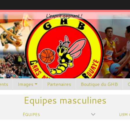
L'esprit gagnant !
nts
Images
Partenaires
Boutique du GHB
C
Equipes masculines
ÉQUIPES