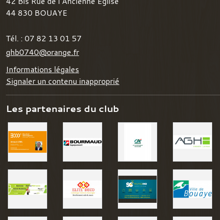
42 Bis Rue de l’Ancienne Eglise
44 830
BOUAYE
Tél. :
07 82 13 01 57
ghb0740@orange.fr
Informations légales
Signaler un contenu inapproprié
Les partenaires du club