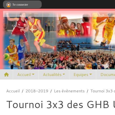
Panneau de gestion des cookies
Se connecter
Accueil
Actualités
Equipes
Docume
Accueil
2018-2019
Les évènements
Tournoi 3x3
Tournoi 3x3 des GHB 