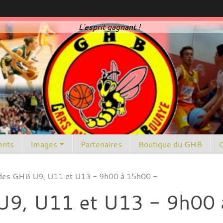
L'esprit gagnant !
nts
Images
Partenaires
Boutique du GHB
C
 des GHB U9, U11 et U13 - 9h00 à 15h00 -
U9, U11 et U13 - 9h00 