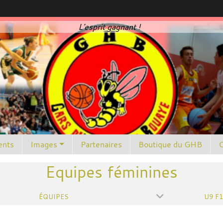
L'esprit gagnant !
nts
Images
Partenaires
Boutique du GHB
C
Equipes féminines
ÉQUIPES
U9 F1